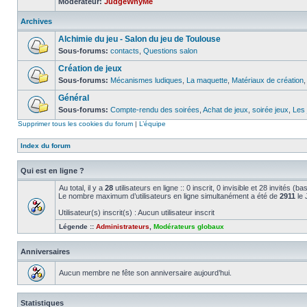
Modérateur:
JudgeWhyMe
Archives
Alchimie du jeu - Salon du jeu de Toulouse
Sous-forums:
contacts
,
Questions salon
Création de jeux
Sous-forums:
Mécanismes ludiques
,
La maquette
,
Matériaux de création
Général
Sous-forums:
Compte-rendu des soirées
,
Achat de jeux
,
soirée jeux
,
Les 
Supprimer tous les cookies du forum
|
L’équipe
Index du forum
Qui est en ligne ?
Au total, il y a
28
utilisateurs en ligne :: 0 inscrit, 0 invisible et 28 invités 
Le nombre maximum d’utilisateurs en ligne simultanément a été de
2911
le 
Utilisateur(s) inscrit(s) : Aucun utilisateur inscrit
Légende ::
Administrateurs
,
Modérateurs globaux
Anniversaires
Aucun membre ne fête son anniversaire aujourd’hui.
Statistiques