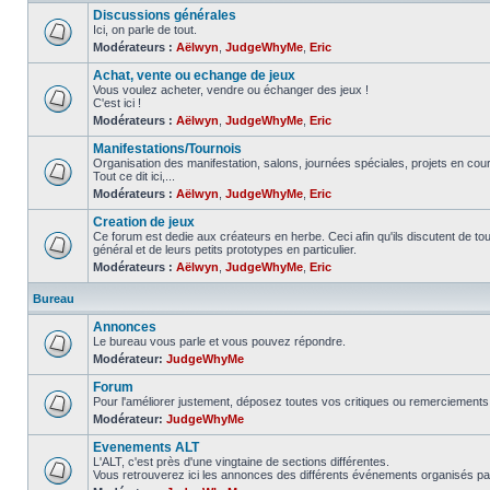
Discussions générales
Ici, on parle de tout.
Modérateurs :
Aëlwyn
,
JudgeWhyMe
,
Eric
Achat, vente ou echange de jeux
Vous voulez acheter, vendre ou échanger des jeux !
C'est ici !
Modérateurs :
Aëlwyn
,
JudgeWhyMe
,
Eric
Manifestations/Tournois
Organisation des manifestation, salons, journées spéciales, projets en cours
Tout ce dit ici,...
Modérateurs :
Aëlwyn
,
JudgeWhyMe
,
Eric
Creation de jeux
Ce forum est dedie aux créateurs en herbe. Ceci afin qu'ils discutent de tous
général et de leurs petits prototypes en particulier.
Modérateurs :
Aëlwyn
,
JudgeWhyMe
,
Eric
Bureau
Annonces
Le bureau vous parle et vous pouvez répondre.
Modérateur:
JudgeWhyMe
Forum
Pour l'améliorer justement, déposez toutes vos critiques ou remerciements 
Modérateur:
JudgeWhyMe
Evenements ALT
L'ALT, c'est près d'une vingtaine de sections différentes.
Vous retrouverez ici les annonces des différents événements organisés pa