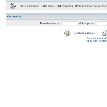
9516
messages |
1767
sujets |
661
membres | Notre membre le plus récen
Connexion
Nom d’utilisateur :
Mot de passe :
Messages non lus
Propulsé par
php
Traduction et suppo