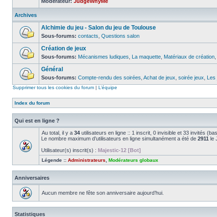
Modérateur:
JudgeWhyMe
Archives
Alchimie du jeu - Salon du jeu de Toulouse
Sous-forums:
contacts
,
Questions salon
Création de jeux
Sous-forums:
Mécanismes ludiques
,
La maquette
,
Matériaux de création
Général
Sous-forums:
Compte-rendu des soirées
,
Achat de jeux
,
soirée jeux
,
Les 
Supprimer tous les cookies du forum
|
L’équipe
Index du forum
Qui est en ligne ?
Au total, il y a
34
utilisateurs en ligne :: 1 inscrit, 0 invisible et 33 invités 
Le nombre maximum d’utilisateurs en ligne simultanément a été de
2911
le 
Utilisateur(s) inscrit(s) :
Majestic-12 [Bot]
Légende ::
Administrateurs
,
Modérateurs globaux
Anniversaires
Aucun membre ne fête son anniversaire aujourd’hui.
Statistiques