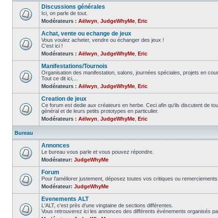
Discussions générales
Ici, on parle de tout.
Modérateurs :
Aëlwyn
,
JudgeWhyMe
,
Eric
Achat, vente ou echange de jeux
Vous voulez acheter, vendre ou échanger des jeux !
C'est ici !
Modérateurs :
Aëlwyn
,
JudgeWhyMe
,
Eric
Manifestations/Tournois
Organisation des manifestation, salons, journées spéciales, projets en cours
Tout ce dit ici,...
Modérateurs :
Aëlwyn
,
JudgeWhyMe
,
Eric
Creation de jeux
Ce forum est dedie aux créateurs en herbe. Ceci afin qu'ils discutent de tous
général et de leurs petits prototypes en particulier.
Modérateurs :
Aëlwyn
,
JudgeWhyMe
,
Eric
Bureau
Annonces
Le bureau vous parle et vous pouvez répondre.
Modérateur:
JudgeWhyMe
Forum
Pour l'améliorer justement, déposez toutes vos critiques ou remerciements 
Modérateur:
JudgeWhyMe
Evenements ALT
L'ALT, c'est près d'une vingtaine de sections différentes.
Vous retrouverez ici les annonces des différents événements organisés pa