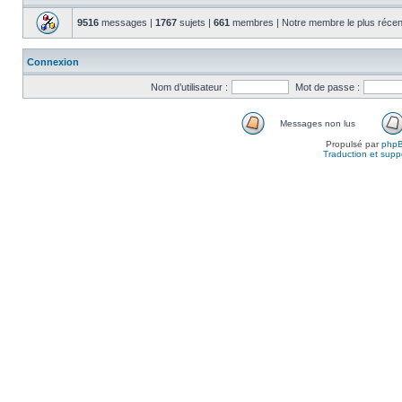
9516
messages |
1767
sujets |
661
membres | Notre membre le plus récen
Connexion
Nom d’utilisateur :
Mot de passe :
Messages non lus
Propulsé par
php
Traduction et suppo