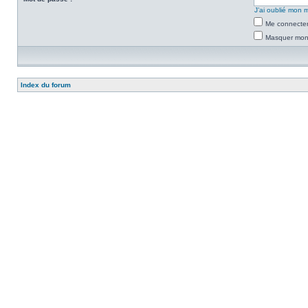
J’ai oublié mon 
Me connecter
Masquer mon s
Index du forum