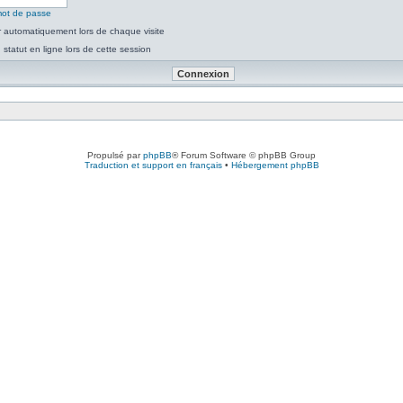
mot de passe
 automatiquement lors de chaque visite
tatut en ligne lors de cette session
Propulsé par
phpBB
® Forum Software © phpBB Group
Traduction et support en français
•
Hébergement phpBB