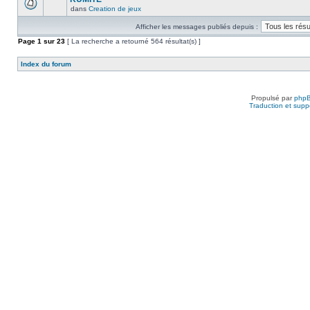
dans
Creation de jeux
Afficher les messages publiés depuis :
Page
1
sur
23
[ La recherche a retourné 564 résultat(s) ]
Index du forum
Propulsé par
php
Traduction et suppo