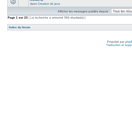
dans
Creation de jeux
Afficher les messages publiés depuis :
Page
1
sur
23
[ La recherche a retourné 564 résultat(s) ]
Index du forum
Propulsé par
php
Traduction et suppo