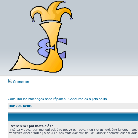
Connexion
Consulter les messages sans réponse
|
Consulter les sujets actifs
Index du forum
Rechercher par mots-clés :
Insérez
+
devant un mot qui doit être trouvé et
-
devant un mot qui doit être ignoré. Insére
verticales discontinues
|
si seul un des mots doit être trouvé. Utilisez * comme joker si vous