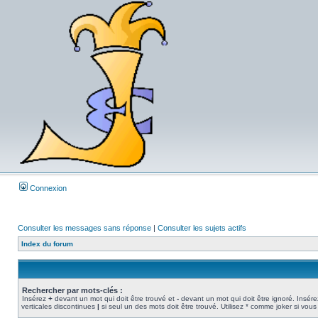
Connexion
Consulter les messages sans réponse
|
Consulter les sujets actifs
Index du forum
Rechercher par mots-clés :
Insérez
+
devant un mot qui doit être trouvé et
-
devant un mot qui doit être ignoré. Insére
verticales discontinues
|
si seul un des mots doit être trouvé. Utilisez * comme joker si vous