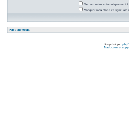
Me connecter automatiquement lor
Masquer mon statut en ligne lors 
Index du forum
Propulsé par
php
Traduction et suppo