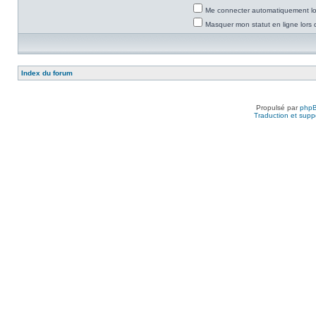
Me connecter automatiquement lor
Masquer mon statut en ligne lors 
Index du forum
Propulsé par
php
Traduction et suppo