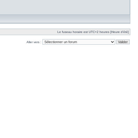
Le fuseau horaire est UTC+2 heures [Heure d’été]
Aller vers :