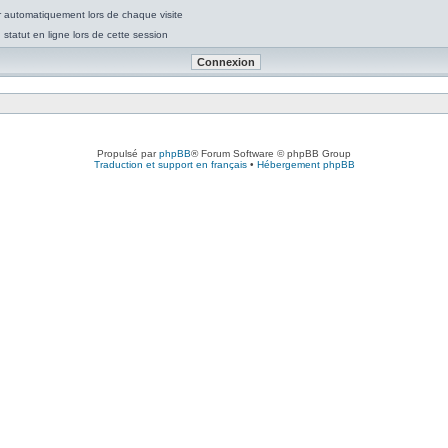
 automatiquement lors de chaque visite
tatut en ligne lors de cette session
Propulsé par
phpBB
® Forum Software © phpBB Group
Traduction et support en français
•
Hébergement phpBB