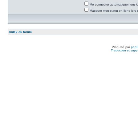
Me connecter automatiquement lor
Masquer mon statut en ligne lors 
Index du forum
Propulsé par
php
Traduction et suppo