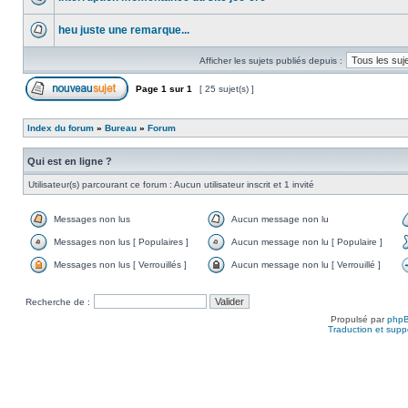
heu juste une remarque...
Afficher les sujets publiés depuis :
Page
1
sur
1
[ 25 sujet(s) ]
Index du forum
»
Bureau
»
Forum
Qui est en ligne ?
Utilisateur(s) parcourant ce forum : Aucun utilisateur inscrit et 1 invité
Messages non lus
Aucun message non lu
Messages non lus [ Populaires ]
Aucun message non lu [ Populaire ]
Messages non lus [ Verrouillés ]
Aucun message non lu [ Verrouillé ]
Recherche de :
Propulsé par
php
Traduction et suppo