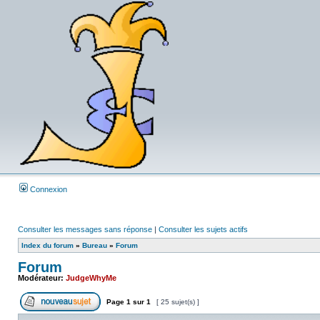
Connexion
Consulter les messages sans réponse
|
Consulter les sujets actifs
Index du forum
»
Bureau
»
Forum
Forum
Modérateur:
JudgeWhyMe
Page
1
sur
1
[ 25 sujet(s) ]