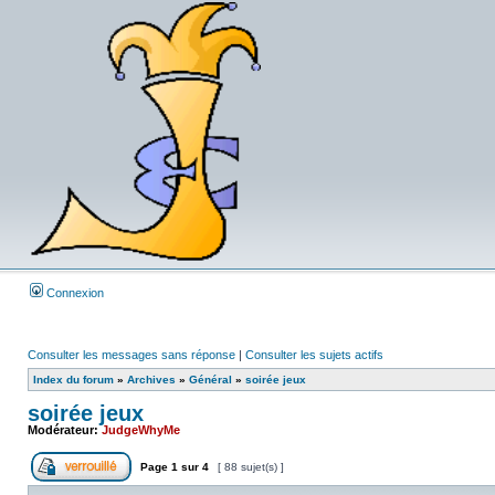
Connexion
Consulter les messages sans réponse
|
Consulter les sujets actifs
Index du forum
»
Archives
»
Général
»
soirée jeux
soirée jeux
Modérateur:
JudgeWhyMe
Page
1
sur
4
[ 88 sujet(s) ]