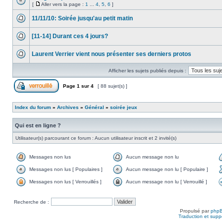
[
Aller vers la page :
1
...
4
,
5
,
6
]
11/11/10: Soirée jusqu'au petit matin
[11-14] Durant ces 4 jours?
Laurent Verrier vient nous présenter ses derniers protos
Afficher les sujets publiés depuis :
Page
1
sur
4
[ 88 sujet(s) ]
Index du forum
»
Archives
»
Général
»
soirée jeux
Qui est en ligne ?
Utilisateur(s) parcourant ce forum : Aucun utilisateur inscrit et 2 invité(s)
Messages non lus
Aucun message non lu
Messages non lus [ Populaires ]
Aucun message non lu [ Populaire ]
Messages non lus [ Verrouillés ]
Aucun message non lu [ Verrouillé ]
Recherche de :
Propulsé par
php
Traduction et suppo