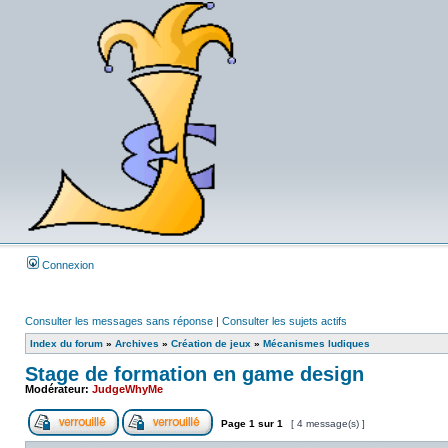
Connexion
Consulter les messages sans réponse
|
Consulter les sujets actifs
Index du forum
»
Archives
»
Création de jeux
»
Mécanismes ludiques
Stage de formation en game design
Modérateur:
JudgeWhyMe
Page
1
sur
1
[ 4 message(s) ]