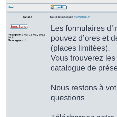
Haut
sansse
Sujet du message :
formation cr
Les formulaires d’i
Inscription :
Mar 22 Mai, 2012
pouvez d’ores et dé
20:11
Message(s) :
4
(places limitées).
Vous trouverez les 
catalogue de prése
Nous restons à votr
questions