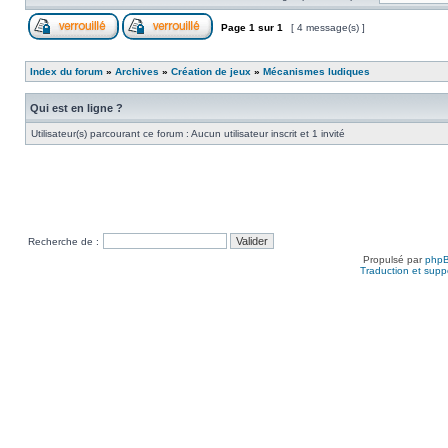
Page
1
sur
1
[ 4 message(s) ]
Index du forum
»
Archives
»
Création de jeux
»
Mécanismes ludiques
Qui est en ligne ?
Utilisateur(s) parcourant ce forum : Aucun utilisateur inscrit et 1 invité
Recherche de :
Propulsé par
php
Traduction et suppo