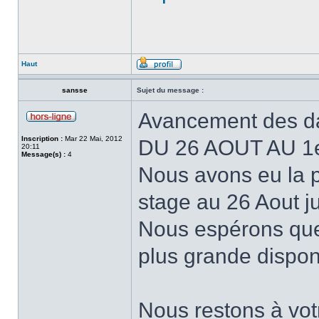
Haut
sansse
Sujet du message :
Avancement des d
Inscription :
Mar 22 Mai, 2012
DU 26 AOUT AU 
20:11
Message(s) :
4
Nous avons eu la p
stage au 26 Aout j
Nous espérons que
plus grande disponi
Nous restons à votr