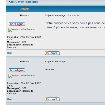
Aperçu avant impression
Auteur
Richard
Sujet du message :
Banderole
Notre budget ne va sans doute pas nous perm
Dans l'option artisanale, connaissez-vous qq
Inscription :
Ven 08 Nov, 2002
13:50
Message(s) :
338
Localisation :
Baron de
Lalande
Haut
Richard
Sujet du message :
essaie
Inscription :
Ven 08 Nov, 2002
13:50
Message(s) :
338
Localisation :
Baron de
Lalande
Haut